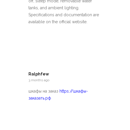
off, sleep mode, removable water
tanks, and ambient lighting.
Specifications and documentation are
available on the official website.
Ralphfew
3 months ago
шкафы на заказ
https://шкафы-
заказать.рф