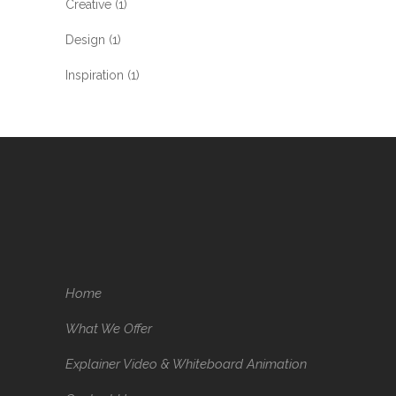
Creative
(1)
Design
(1)
Inspiration
(1)
Home
What We Offer
Explainer Video & Whiteboard Animation