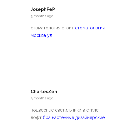
JosephFeP
3 months ago
стоматология стоит
стоматология
москва ул
CharlesZen
3 months ago
подвесные светильники в стиле
лофт
бра настенные дизайнерские