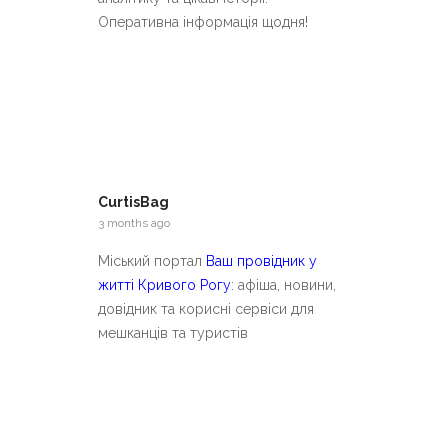
Оперативна інформація щодня!
CurtisBag
3 months ago
Міський портал
Ваш провідник у
житті Кривого Рогу
: афіша, новини,
довідник та корисні сервіси для
мешканців та туристів