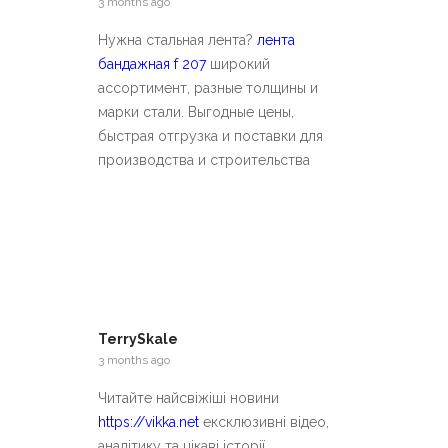
3 months ago
Нужна стальная лента?
лента
бандажная f 207
широкий
ассортимент, разные толщины и
марки стали. Выгодные цены,
быстрая отгрузка и поставки для
производства и строительства
TerrySkale
3 months ago
Читайте найсвіжіші новини
https://vikka.net
ексклюзивні відео,
аналітику та цікаві історії.